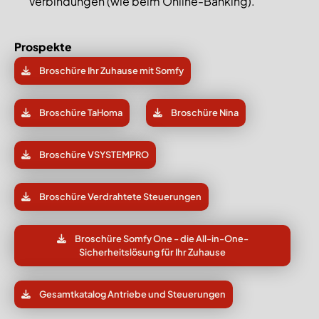
Verbindungen (wie beim Online-Banking).
Prospekte
Broschüre Ihr Zuhause mit Somfy
Broschüre TaHoma
Broschüre Nina
Broschüre VSYSTEMPRO
Broschüre Verdrahtete Steuerungen
Broschüre Somfy One - die All-in-One-
Sicherheitslösung für Ihr Zuhause
Gesamtkatalog Antriebe und Steuerungen