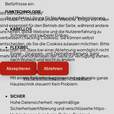
Befürfnisse ein.
FUNKTECHNOLOGIE -
Wir benutzen Cookies
die perfekte Lösung für Neubau und Modernisierung
Wir nutzen Cookies auf unserer Website. Einige von ihnen
sind essenziell für den Betrieb der Seite, während andere
KABELLOS
uns helfen, diese Website und die Nutzererfahrung zu
Schneller und sauberer Einbau.
verbessern (Tracking Cookies). Sie können selbst
entscheiden, ob Sie die Cookies zulassen möchten. Bitte
FLEXIBEL
beachten Sie, dass bei einer Ablehnung womöglich nicht
Einzel-, Gruppen- und Zentralbedienung, ganz
mehr alle Funktionalitäten der Seite zur Verfügung stehen.
nach Wunsch und leicht zu ändern
Akzeptieren
Ablehnen
ERWEITERBAR
Mit einem Rollladen beginnen und später die ganze
Weitere Informationen
|
Impressum
Haustechnik steuern! Kein Problem.
SICHER
Hohe Datensicherheit: regelmäßige
Sicherheitszertifizierung und verschlüsselte https-