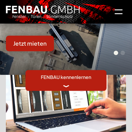
Von der Glassauganlage bis zum Autokran –
Hebetechnik für jeden Einsatz.
Jetzt mieten
FENBAU kennenlernen