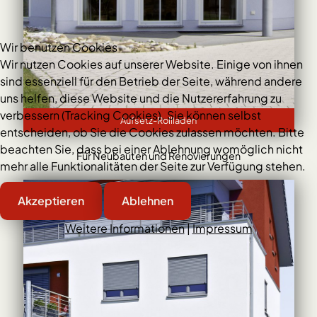
Wir benutzen Cookies
Wir nutzen Cookies auf unserer Website. Einige von ihnen
sind essenziell für den Betrieb der Seite, während andere
uns helfen, diese Website und die Nutzererfahrung zu
verbessern (Tracking Cookies). Sie können selbst
Aufsetz-Rollladen
entscheiden, ob Sie die Cookies zulassen möchten. Bitte
beachten Sie, dass bei einer Ablehnung womöglich nicht
Für Neubauten und Renovierungen
mehr alle Funktionalitäten der Seite zur Verfügung stehen.
Akzeptieren
Ablehnen
Weitere Informationen
|
Impressum