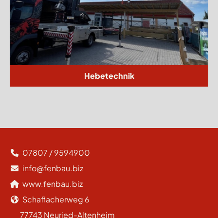
Hebetechnik
07807 / 9594900
info@fenbau.biz
www.fenbau.biz
Schaflacherweg 6
77743 Neuried-Altenheim