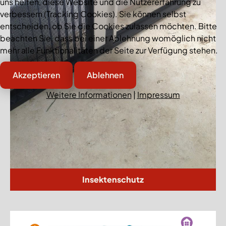
uns helfen, diese Website und die Nutzererfahrung zu
verbessern (Tracking Cookies). Sie können selbst
entscheiden, ob Sie die Cookies zulassen möchten. Bitte
beachten Sie, dass bei einer Ablehnung womöglich nicht
mehr alle Funktionalitäten der Seite zur Verfügung stehen.
Akzeptieren
Ablehnen
Weitere Informationen
|
Impressum
Insektenschutz