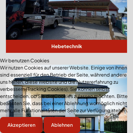
Hebetechnik
Wir benutzen Cookies
Wir nutzen Cookies auf unserer Website. Einige von ihnen
sind essenziell für den Betrieb der Seite, während andere
uns helfen, diese Website und die Nutzererfahrung zu
verbessern (Tracking Cookies). Sie können selbst
entscheiden, ob Sie die Cookies zulassen möchten. Bitte
beachten Sie, dass bei einer Ablehnung womöglich nicht
mehr alle Funktionalitäten der Seite zur Verfügung stehen.
Akzeptieren
Ablehnen